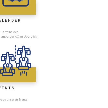
ALENDER
e Termine des
Bamberger AC im Überblick
VENTS
os zu unseren Events